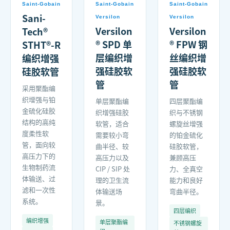
Saint-Gobain
Saint-Gobain
Saint-Gobain
Sani-
Versilon
Versilon
Versilon
Versilon
Tech®
® SPD 单
® FPW 钢
STHT®-R
层编织增
丝编织增
编织增强
强硅胶软
强硅胶软
硅胶软管
管
管
采用聚酯编
织增强与铂
单层聚酯编
四层聚酯编
金硫化硅胶
织增强硅胶
织与不锈钢
结构的高纯
软管，适合
螺旋丝增强
度柔性软
需要较小弯
的铂金硫化
管，面向较
曲半径、较
硅胶软管，
高压力下的
高压力以及
兼顾高压
生物制药流
CIP / SIP 处
力、全真空
体输送、过
理的卫生流
能力和良好
滤和一次性
体输送场
弯曲半径。
系统。
景。
四层编织
编织增强
单层聚酯编
不锈钢螺旋