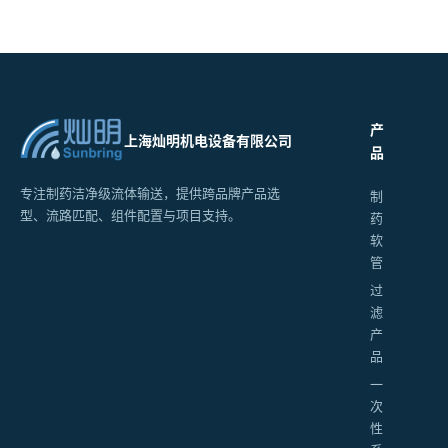
产
上海灿明机电设备有限公司
品
专注制药洁净级流体输送，提供跨品牌产品选
制
型、流路匹配、组件配置与项目支持。
药
软
管
过
滤
产
品
一
次
性