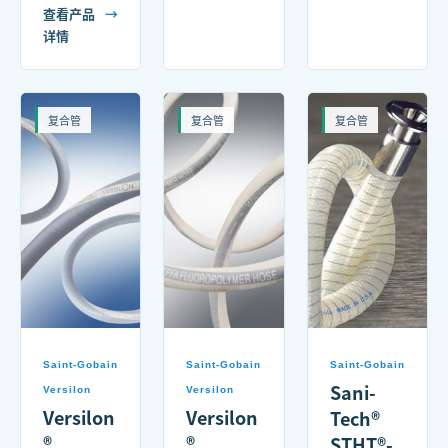
查看产品
→
详情
复合管
复合管
复合管
Saint-Gobain
Saint-Gobain
Saint-Gobain
Sani-
Versilon
Versilon
Versilon
Versilon
Tech®
®
®
STHT®-