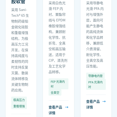
胶软管
采用白色光
采用导静电
滑 FEP 内
光滑 PFA 内
采用 Sani-
衬、聚酯帘
衬与增强外
Tech® 65 生
线与 EPDM
层，面向可
物制药级铂
橡胶增强结
能产生静电
金硫化硅胶
构，兼顾耐
的高纯流体
和重载增强
化学性、抗
和化学品转
结构，为极
折弯、全真
移，兼顾低
高压力工况
空和高压输
介质滞留、
开发，在保
送，适用于
耐化学性、
持高纯度与
CIP、清洗剂
全真空及高
柔韧性的同
及工艺化学
压性能。
时支持反复
品转移。
灭菌、散装
导静电内管
流体转移及
FEP 光滑内
PFA 光滑内
关键生物制
衬
衬
药应用。
全真空
极高压力
查看产品
→
重载增强
查看产品
→
详情
详情