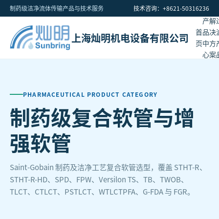
制药级洁净流体传输产品与技术服务
技术咨询：+8621-50316236
产
解
首
品
决
上海灿明机电设备有限公司
页
中
方
心
案
PHARMACEUTICAL PRODUCT CATEGORY
制药级复合软管与增
强软管
Saint-Gobain 制药及洁净工艺复合软管选型，覆盖 STHT-R、
STHT-R-HD、SPD、FPW、Versilon TS、TB、TWOB、
TLCT、CTLCT、PSTLCT、WTLCTPFA、G-FDA 与 FGR。