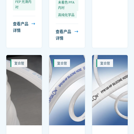
FEP 光滑内
未着色 PFA
衬
内衬
高纯化学品
查看产品
→
详情
查看产品
→
详情
复合管
复合管
复合管