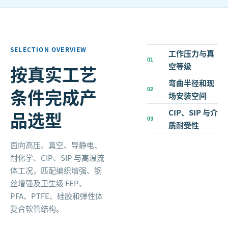
SELECTION OVERVIEW
工作压力与真
0
1
空等级
按真实工艺
弯曲半径和现
条件完成产
0
2
场安装空间
CIP、SIP 与介
品选型
0
3
质耐受性
面向高压、真空、导静电、
耐化学、CIP、SIP 与高温流
体工况，匹配编织增强、钢
丝增强及卫生级 FEP、
PFA、PTFE、硅胶和弹性体
复合软管结构。