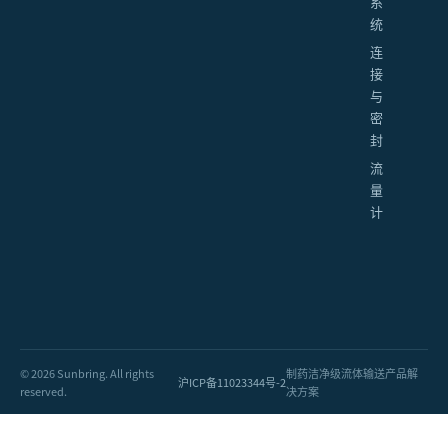
系
统
连
接
与
密
封
流
量
计
© 2026 Sunbring. All rights
制药洁净级流体输送产品解
沪ICP备11023344号-2
reserved.
决方案