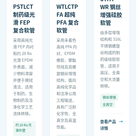
PSTLCT
WTLCTP
WR 钢丝
制药级光
FA 超纯
增强硅胶
滑 FEP
PFA 复合
软管
复合软管
软管
由多层增强
结构和 316L
采用高纯光
采用未着色
不锈钢螺旋
滑 FEP 内衬
高纯 PFA 内
丝构成的制
和约 20 Ra
衬、EPDM
药级硅胶软
光滑 EPDM
橡胶、聚酯
管，适用于
外表面，减
帘线及双螺
高压、全真
少物料滞留
旋钢丝增强
空和大流量
并便于擦拭
结构，面向
转移。
清洁，适用
高纯化学品
于制药、生
和洁净公用
钢丝增强
物制药及洁
工程输送，
全真空
净化学工艺
具有广泛耐
流体转移。
化学性、全
真空及高温
查看产品
→
约 20 Ra 光
性能。
详情
滑外壁