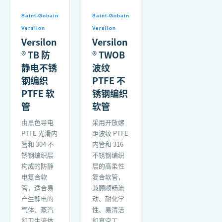
Saint-Gobain
Saint-Gobain
Versilon
Versilon
Versilon
Versilon
® TB 防
® TWOB
静电不锈
波纹
钢编织
PTFE 不
PTFE 软
锈钢编织
管
软管
由黑色导电
采用开放螺
PTFE 光滑内
距波纹 PTFE
管和 304 不
内管和 316
锈钢编织层
不锈钢编织
构成的防静
层的高柔性
电复合软
复合软管，
管，适合易
兼顾顺畅流
产生静电的
动、耐化学
气体、蒸汽
性、易清洁
和卫生流体
和真空工