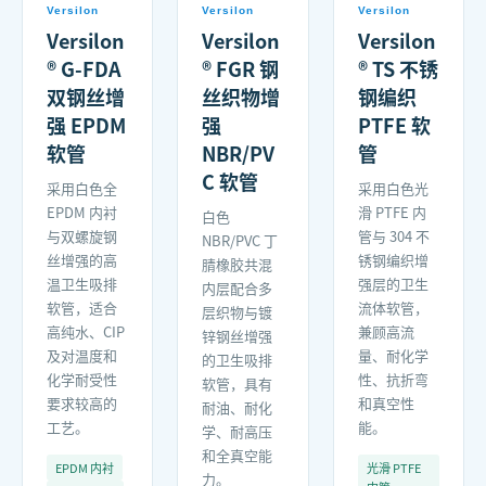
Versilon
Versilon
Versilon
Versilon
Versilon
Versilon
® G-FDA
® FGR 钢
® TS 不锈
双钢丝增
丝织物增
钢编织
强 EPDM
强
PTFE 软
软管
NBR/PV
管
C 软管
采用白色全
采用白色光
EPDM 内衬
滑 PTFE 内
白色
与双螺旋钢
管与 304 不
NBR/PVC 丁
丝增强的高
锈钢编织增
腈橡胶共混
温卫生吸排
强层的卫生
内层配合多
软管，适合
流体软管，
层织物与镀
高纯水、CIP
兼顾高流
锌钢丝增强
及对温度和
量、耐化学
的卫生吸排
化学耐受性
性、抗折弯
软管，具有
要求较高的
和真空性
耐油、耐化
工艺。
能。
学、耐高压
和全真空能
EPDM 内衬
光滑 PTFE
力。