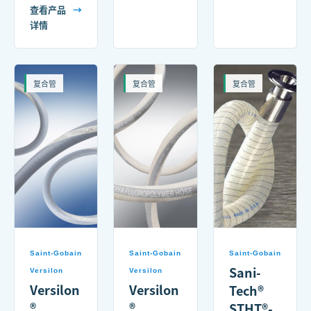
查看产品
→
详情
复合管
复合管
复合管
Saint-Gobain
Saint-Gobain
Saint-Gobain
Sani-
Versilon
Versilon
Versilon
Versilon
Tech®
®
®
STHT®-