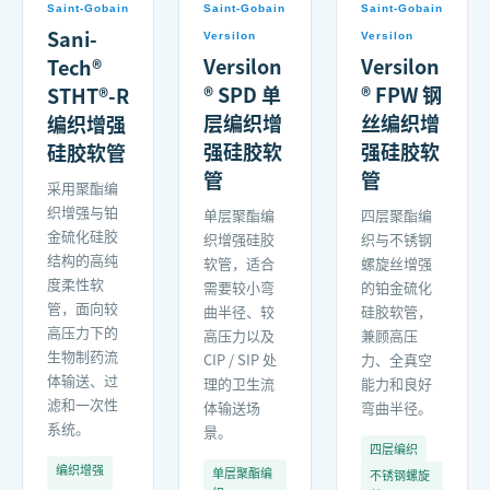
Saint-Gobain
Saint-Gobain
Saint-Gobain
Sani-
Versilon
Versilon
Versilon
Versilon
Tech®
® SPD 单
® FPW 钢
STHT®-R
层编织增
丝编织增
编织增强
强硅胶软
强硅胶软
硅胶软管
管
管
采用聚酯编
织增强与铂
单层聚酯编
四层聚酯编
金硫化硅胶
织增强硅胶
织与不锈钢
结构的高纯
软管，适合
螺旋丝增强
度柔性软
需要较小弯
的铂金硫化
管，面向较
曲半径、较
硅胶软管，
高压力下的
高压力以及
兼顾高压
生物制药流
CIP / SIP 处
力、全真空
体输送、过
理的卫生流
能力和良好
滤和一次性
体输送场
弯曲半径。
系统。
景。
四层编织
编织增强
单层聚酯编
不锈钢螺旋