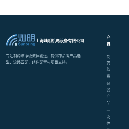
产
上海灿明机电设备有限公司
品
专注制药洁净级流体输送，提供跨品牌产品选
制
型、流路匹配、组件配置与项目支持。
药
软
管
过
滤
产
品
一
次
性