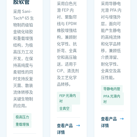
胶软管
采用白色光
采用导静电
滑 FEP 内
光滑 PFA 内
采用 Sani-
衬、聚酯帘
衬与增强外
Tech® 65 生
线与 EPDM
层，面向可
物制药级铂
橡胶增强结
能产生静电
金硫化硅胶
构，兼顾耐
的高纯流体
和重载增强
化学性、抗
和化学品转
结构，为极
折弯、全真
移，兼顾低
高压力工况
空和高压输
介质滞留、
开发，在保
送，适用于
耐化学性、
持高纯度与
CIP、清洗剂
全真空及高
柔韧性的同
及工艺化学
压性能。
时支持反复
品转移。
灭菌、散装
导静电内管
流体转移及
FEP 光滑内
PFA 光滑内
关键生物制
衬
衬
药应用。
全真空
极高压力
查看产品
→
重载增强
查看产品
→
详情
详情