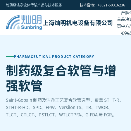
制药级洁净流体传输产品与技术服务
技术咨询：+8621-50316236
产
解
首
品
决
上海灿明机电设备有限公司
页
中
方
心
案
PHARMACEUTICAL PRODUCT CATEGORY
制药级复合软管与增
强软管
Saint-Gobain 制药及洁净工艺复合软管选型，覆盖 STHT-R、
STHT-R-HD、SPD、FPW、Versilon TS、TB、TWOB、
TLCT、CTLCT、PSTLCT、WTLCTPFA、G-FDA 与 FGR。