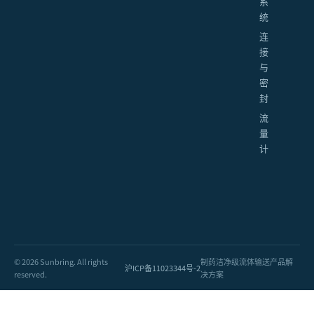
系
统
连
接
与
密
封
流
量
计
© 2026 Sunbring. All rights
制药洁净级流体输送产品解
沪ICP备11023344号-2
reserved.
决方案