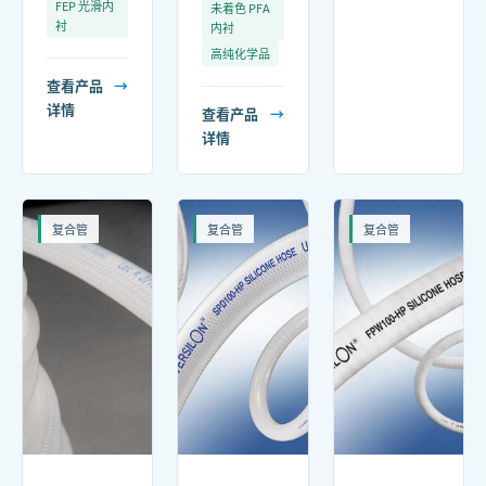
FEP 光滑内
未着色 PFA
衬
内衬
高纯化学品
查看产品
→
详情
查看产品
→
详情
复合管
复合管
复合管