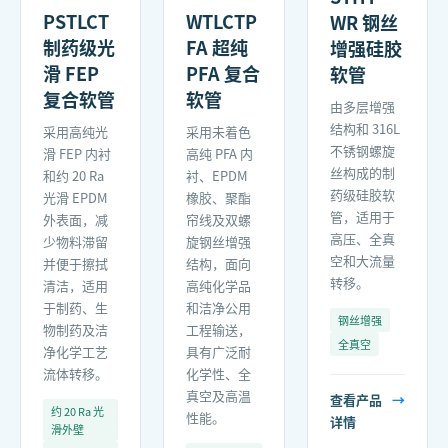
PSTLCT
WTLCTP
WR 钢丝
制药级光
FA 超纯
增强硅胶
滑 FEP
PFA 复合
软管
复合软管
软管
由多层增强
结构和 316L
采用高纯光
采用未着色
不锈钢螺旋
滑 FEP 内衬
高纯 PFA 内
丝构成的制
和约 20 Ra
衬、EPDM
药级硅胶软
光滑 EPDM
橡胶、聚酯
管，适用于
外表面，减
帘线及双螺
高压、全真
少物料滞留
旋钢丝增强
空和大流量
并便于擦拭
结构，面向
转移。
清洁，适用
高纯化学品
于制药、生
和洁净公用
钢丝增强
物制药及洁
工程输送，
全真空
净化学工艺
具有广泛耐
流体转移。
化学性、全
真空及高温
查看产品
→
约 20 Ra 光
性能。
详情
滑外壁