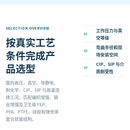
SELECTION OVERVIEW
工作压力与真
0
1
空等级
按真实工艺
弯曲半径和现
条件完成产
0
2
场安装空间
CIP、SIP 与介
品选型
0
3
质耐受性
面向高压、真空、导静电、
耐化学、CIP、SIP 与高温流
体工况，匹配编织增强、钢
丝增强及卫生级 FEP、
PFA、PTFE、硅胶和弹性体
复合软管结构。