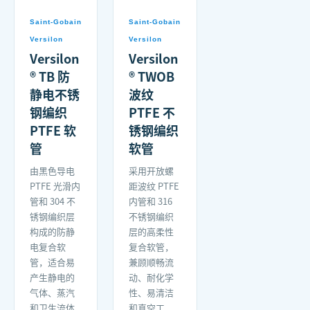
Saint-Gobain
Saint-Gobain
Versilon
Versilon
Versilon
Versilon
® TB 防
® TWOB
静电不锈
波纹
钢编织
PTFE 不
PTFE 软
锈钢编织
管
软管
由黑色导电
采用开放螺
PTFE 光滑内
距波纹 PTFE
管和 304 不
内管和 316
锈钢编织层
不锈钢编织
构成的防静
层的高柔性
电复合软
复合软管，
管，适合易
兼顾顺畅流
产生静电的
动、耐化学
气体、蒸汽
性、易清洁
和卫生流体
和真空工