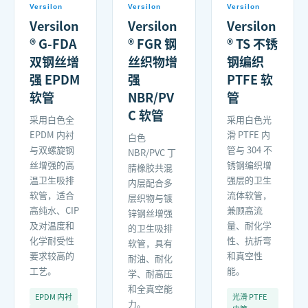
Versilon
Versilon
Versilon
Versilon
Versilon
Versilon
® G-FDA
® FGR 钢
® TS 不锈
双钢丝增
丝织物增
钢编织
强 EPDM
强
PTFE 软
软管
NBR/PV
管
C 软管
采用白色全
采用白色光
EPDM 内衬
滑 PTFE 内
白色
与双螺旋钢
管与 304 不
NBR/PVC 丁
丝增强的高
锈钢编织增
腈橡胶共混
温卫生吸排
强层的卫生
内层配合多
软管，适合
流体软管，
层织物与镀
高纯水、CIP
兼顾高流
锌钢丝增强
及对温度和
量、耐化学
的卫生吸排
化学耐受性
性、抗折弯
软管，具有
要求较高的
和真空性
耐油、耐化
工艺。
能。
学、耐高压
和全真空能
EPDM 内衬
光滑 PTFE
力。