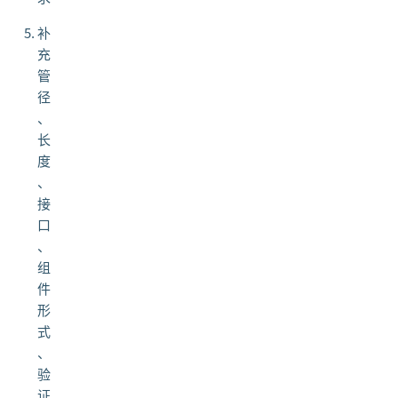
补
充
管
径
、
长
度
、
接
口
、
组
件
形
式
、
验
证