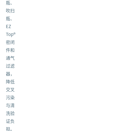
瓶、
吹扫
瓶、
EZ
Top®
密闭
件和
通气
过滤
器，
降低
交叉
污染
与清
洗验
证负
担。