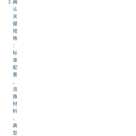
确
认
关
键
规
格
：
标
准
配
置
、
流
路
材
料
、
典
型