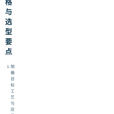
格
与
选
型
要
点
明
确
目
标
工
艺
与
应