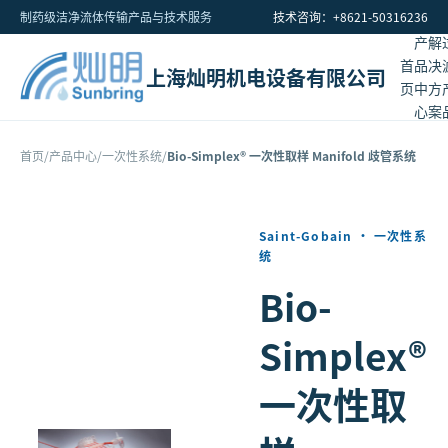
制药级洁净流体传输产品与技术服务
技术咨询：+8621-50316236
产
解
首
品
决
上海灿明机电设备有限公司
页
中
方
心
案
首页
/
产品中心
/
一次性系统
/
Bio-Simplex® 一次性取样 Manifold 歧管系统
Saint-Gobain
·
一次性系
统
Bio-
Simplex®
一次性取