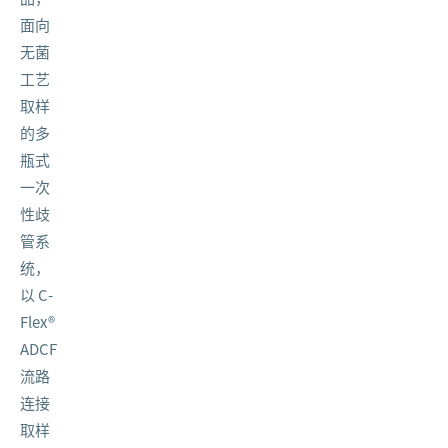
面向
无菌
工艺
取样
的多
瓶式
一次
性歧
管系
统，
以 C-
Flex®
ADCF
流路
连接
取样