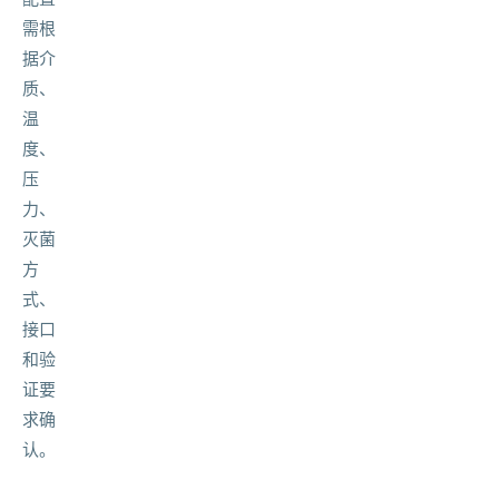
需根
据介
质、
温
度、
压
力、
灭菌
方
式、
接口
和验
证要
求确
认。