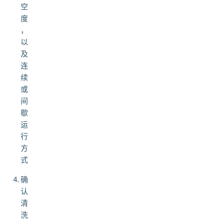
空
度
，
以
及
连
续
或
间
歇
运
行
方
式
确
认
清
洗