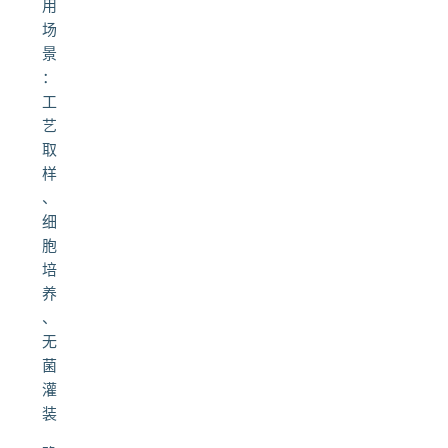
用
场
景
：
工
艺
取
样
、
细
胞
培
养
、
无
菌
灌
装