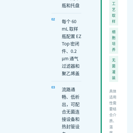
工
瓶和托盘
艺
取
0
2
每个 60
样
mL 取样
细
瓶配置 EZ
胞
Top 密闭
培
养
件、0.2
μm 通气
无
过滤器和
菌
灌
聚乙烯盖
装
0
3
流路通
具体
畅、低析
适用
性需
出，可配
要结
合无菌连
合介
接设备和
质、
热封管设
温
度、