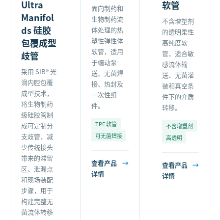
Ultra
软管
面向制药和
Manifol
生物制药流
不含增塑剂
ds 硅胶
体处理的热
的透明柔性
塑性弹性体
包覆成型
高纯度软
软管，适用
管，适合敏
歧管
于蠕动泵
感流体输
采用 SIB® 光
送、无菌焊
送、无菌灌
滑内腔包覆
接、热封及
装和真空条
成型技术，
一次性组
件下的介质
将生物制药
件。
转移。
级硅胶管制
TPE 软管
成可定制分
不含增塑剂
支歧管，减
可无菌焊接
高透明
少传统接头
带来的滞留
查看产品
→
查看产品
→
区、泄漏点
详情
详情
和现场装配
步骤，用于
构建完整无
菌流体转移