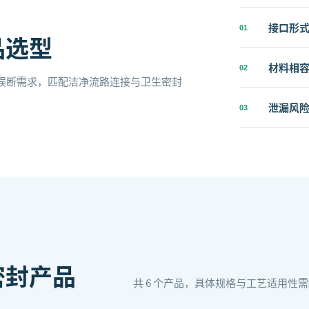
接口形
0
1
品选型
材料相
0
2
误断需求，匹配洁净流路连接与卫生密封
泄漏风
0
3
密封
产品
共
6
个产品，具体规格与工艺适用性需