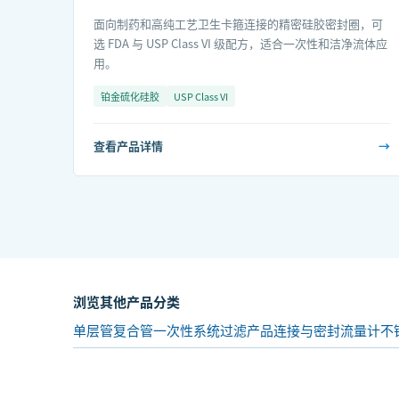
面向制药和高纯工艺卫生卡箍连接的精密硅胶密封圈，可
选 FDA 与 USP Class VI 级配方，适合一次性和洁净流体应
用。
铂金硫化硅胶
USP Class VI
查看产品详情
→
浏览其他产品分类
单层管
复合管
一次性系统
过滤产品
连接与密封
流量计
不