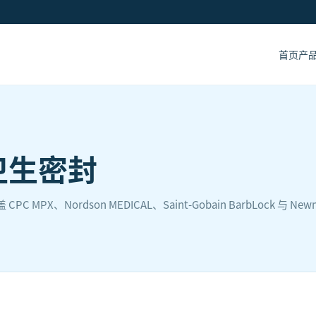
首页
产
卫生密封
ordson MEDICAL、Saint-Gobain BarbLock 与 New