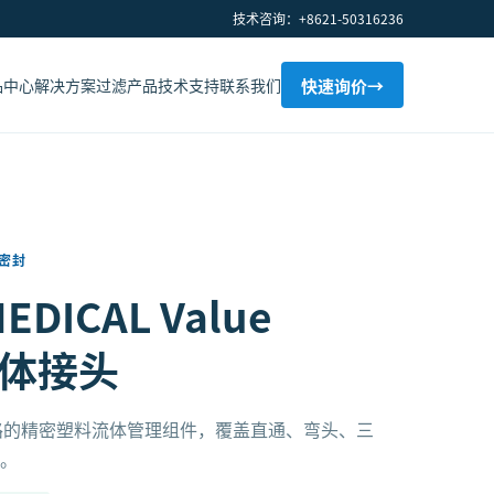
技术咨询：+8621-50316236
品中心
解决方案
过滤产品
技术支持
联系我们
快速询价
→
密封
EDICAL Value
 流体接头
路的精密塑料流体管理组件，覆盖直通、弯头、三
置。