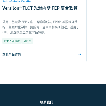
Saint-Gobain Versilon
Versilon® TLCT 光滑内壁 FEP 复合软管
采用白色光滑 FEP 内衬、聚酯帘线与 EPDM 橡胶增强结
构，兼顾耐化学性、抗折弯、全真空和高压输送，适用于
CIP、清洗剂及工艺化学品转移。
FEP 光滑内衬
全真空
查看产品详情
→
联系我们