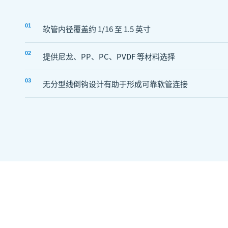
0
1
软管内径覆盖约 1/16 至 1.5 英寸
0
2
提供尼龙、PP、PC、PVDF 等材料选择
0
3
无分型线倒钩设计有助于形成可靠软管连接