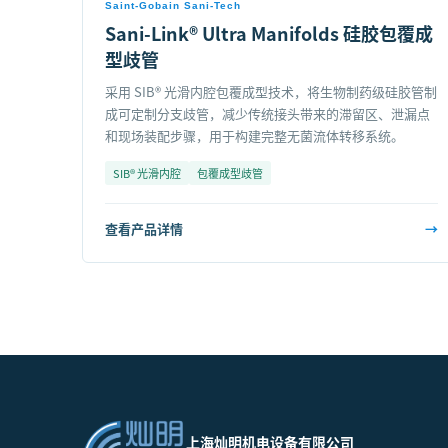
Saint-Gobain Sani-Tech
Sani-Link® Ultra Manifolds 硅胶包覆成
型歧管
采用 SIB® 光滑内腔包覆成型技术，将生物制药级硅胶管制
成可定制分支歧管，减少传统接头带来的滞留区、泄漏点
和现场装配步骤，用于构建完整无菌流体转移系统。
SIB® 光滑内腔
包覆成型歧管
查看产品详情
→
上海灿明机电设备有限公司