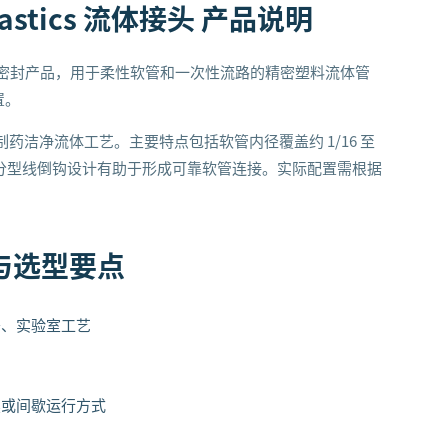
Plastics 流体接头
产品说明
体接头属于连接与密封产品，用于柔性软管和一次性流路的精密塑料流体管
置。
洁净流体工艺。主要特点包括软管内径覆盖约 1/16 至
择；无分型线倒钩设计有助于形成可靠软管连接。实际配置需根据
与选型要点
移、实验室工艺
续或间歇运行方式