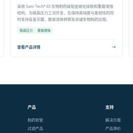
采用 Sani-Tech® 65 生物制药级铂金硫化硅胶和重载增强
结构，为极高压力工况开发，在保持高纯度与柔韧性的同
时支持反复灭菌、散装流体转移及关键生物制药应用。
极高压力
重载增强
查看产品详情
→
产品
支持
制药软管
解决方案
过滤产品
产品询价