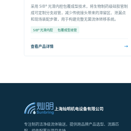
采用 SIB® 光滑内腔包覆成型技术，将生物制药级硅胶管制
成可定制分支歧管，减少传统接头带来的滞留区、泄漏点
和现场装配步骤，用于构建完整无菌流体转移系统。
SIB® 光滑内腔
包覆成型歧管
查看产品详情
→
上海灿明机电设备有限公司
专注制药洁净级流体输送，提供跨品牌产品选型、流路匹
配、组件配置与项目支持。