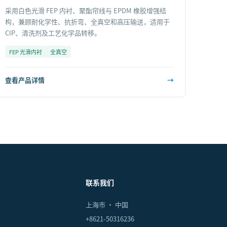
采用白色光滑 FEP 内衬、聚酯帘线与 EPDM 橡胶增强结
构，兼顾耐化学性、抗折弯、全真空和高压输送，适用于
CIP、清洗剂及工艺化学品转移。
FEP 光滑内衬
全真空
查看产品详情
→
联系我们
上海市 · 中国
+8621-50316236