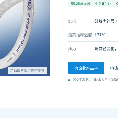
单层聚酯编织
小弯曲半径
C
结构
硅胶内外层 
最高推荐温度
177°C
压力
随口径变化，最
咨询此产品
→
申请
产品图片仅供选型参考
提交工况后，由技术人员协助确