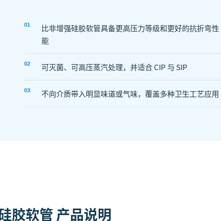
0
1
比非增强硅胶软管具备更高压力等级和更好的抗折弯性
能
0
2
可灭菌、可高压蒸汽处理，并适合 CIP 与 SIP
0
3
不向介质带入明显味道或气味，覆盖多种卫生工艺应用
增强硅胶软管
产品说明