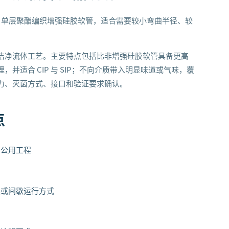
管产品，单层聚酯编织增强硅胶软管，适合需要较小弯曲半径、较
洁净流体工艺。主要特点包括比非增强硅胶软管具备更高
并适合 CIP 与 SIP；不向介质带入明显味道或气味，覆
力、灭菌方式、接口和验证要求确认。
点
、公用工程
续或间歇运行方式