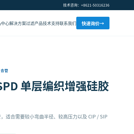
技术咨询：+8621-50316236
品中心
解决方案
过滤产品
技术支持
联系我们
快速询价
→
复合管
n® SPD 单层编织增强硅胶
适合需要较小弯曲半径、较高压力以及 CIP / SIP
。