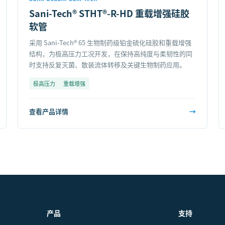
Sani-Tech® STHT®-R-HD 重载增强硅胶
软管
采用 Sani-Tech® 65 生物制药级铂金硫化硅胶和重载增强
结构，为极高压力工况开发，在保持高纯度与柔韧性的同
时支持反复灭菌、散装流体转移及关键生物制药应用。
极高压力
重载增强
查看产品详情
→
产品
支持