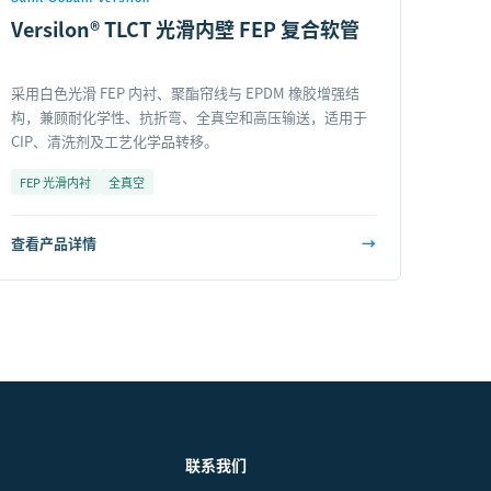
Versilon® TLCT 光滑内壁 FEP 复合软管
采用白色光滑 FEP 内衬、聚酯帘线与 EPDM 橡胶增强结
构，兼顾耐化学性、抗折弯、全真空和高压输送，适用于
CIP、清洗剂及工艺化学品转移。
FEP 光滑内衬
全真空
查看产品详情
→
联系我们