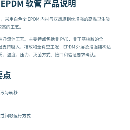
强 EPDM 软管
产品说明
复合管产品，采用白色全 EPDM 内衬与双螺旋钢丝增强的高温卫生吸
较高的工艺。
净流体工艺。主要特点包括非 PVC、非丁基橡胶的全
强支持吸入、排放和全真空工况；EPDM 外层及增强结构适
质、温度、压力、灭菌方式、接口和验证要求确认。
要点
配液与转移
续或间歇运行方式