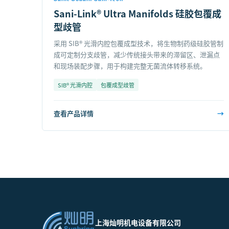
Sani-Link® Ultra Manifolds 硅胶包覆成
型歧管
采用 SIB® 光滑内腔包覆成型技术，将生物制药级硅胶管制
成可定制分支歧管，减少传统接头带来的滞留区、泄漏点
和现场装配步骤，用于构建完整无菌流体转移系统。
SIB® 光滑内腔
包覆成型歧管
查看产品详情
→
上海灿明机电设备有限公司