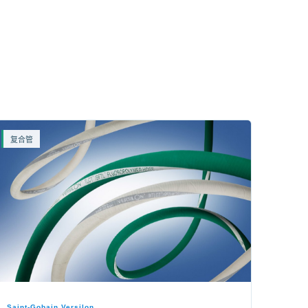
复合管
Saint-Gobain Versilon