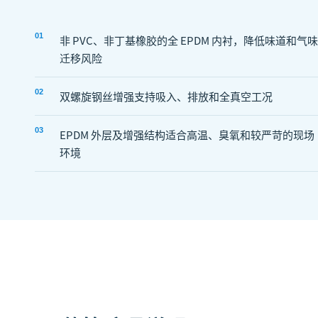
0
1
非 PVC、非丁基橡胶的全 EPDM 内衬，降低味道和气味
迁移风险
0
2
双螺旋钢丝增强支持吸入、排放和全真空工况
0
3
EPDM 外层及增强结构适合高温、臭氧和较严苛的现场
环境