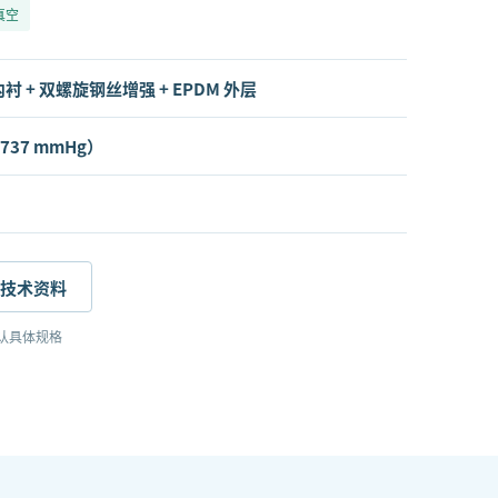
真空
内衬 + 双螺旋钢丝增强 + EPDM 外层
 737 mmHg）
技术资料
认具体规格