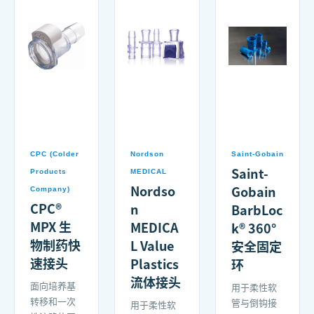
CPC (Colder
Nordson
Saint-Gobain
Saint-
Products
MEDICAL
Nordso
Gobain
Company)
CPC®
n
BarbLoc
MPX 生
MEDICA
k® 360°
物制药快
L Value
安全固定
速接头
Plastics
环
流体接头
面向培养基
用于柔性软
转移和一次
管与倒钩接
用于柔性软