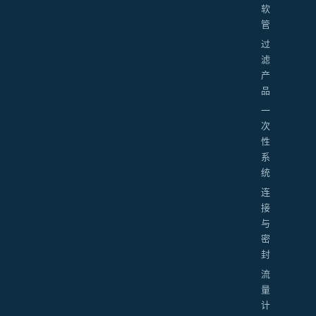
软
管
过
滤
产
品
一
次
性
系
统
连
接
与
密
封
流
量
计