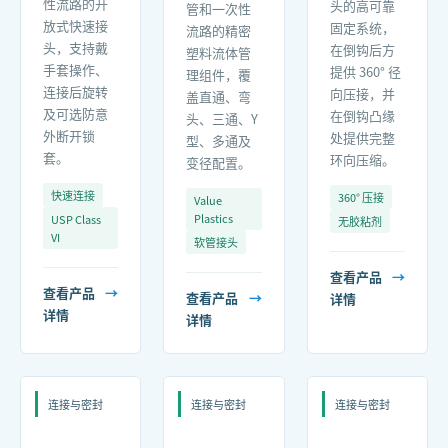
性流路的开
头的高可靠
管和一次性
放式快速接
固定系统，
流路的精密
头，支持戴
在倒钩后方
塑料流体管
手套操作、
提供 360° 径
理组件，覆
连接后旋转
向压接，并
盖直通、弯
及可选防意
在倒钩凸缘
头、三通、Y
外断开锁
处提供完整
型、多通及
套。
环向压缩。
变径配置。
快速连接
360° 压接
Value
Plastics
USP Class
无胶粘剂
VI
软管接头
查看产品
→
查看产品
→
查看产品
→
详情
详情
详情
连接与密封
连接与密封
连接与密封