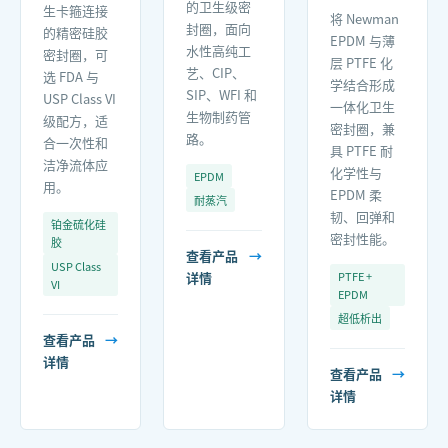
的卫生级密
生卡箍连接
将 Newman
封圈，面向
的精密硅胶
EPDM 与薄
水性高纯工
密封圈，可
层 PTFE 化
艺、CIP、
选 FDA 与
学结合形成
SIP、WFI 和
USP Class VI
一体化卫生
生物制药管
级配方，适
密封圈，兼
路。
合一次性和
具 PTFE 耐
洁净流体应
化学性与
EPDM
用。
EPDM 柔
耐蒸汽
韧、回弹和
铂金硫化硅
密封性能。
胶
查看产品
→
USP Class
详情
PTFE +
VI
EPDM
超低析出
查看产品
→
详情
查看产品
→
详情