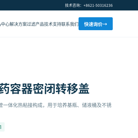
技术咨询：+8621-50316236
品中心
解决方案
过滤产品
技术支持
联系我们
快速询价
→
® 制药容器密闭转移盖
脂与软管一体化热粘接构成，用于培养基瓶、储液桶及不锈
菌