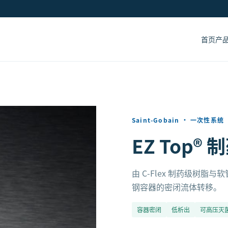
首页
产
Saint-Gobain
·
一次性系统
EZ Top
由 C-Flex 制药级树
钢容器的密闭流体转移。
容器密闭
低析出
可高压灭