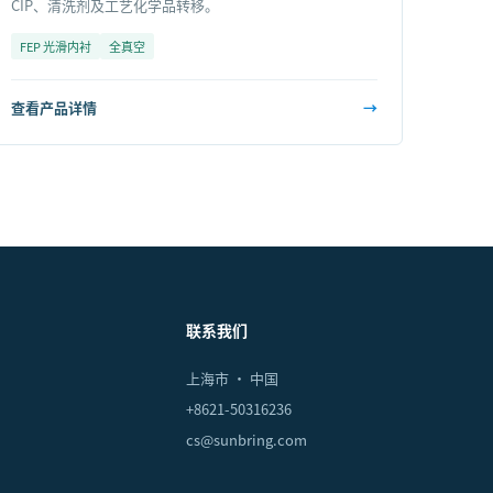
CIP、清洗剂及工艺化学品转移。
FEP 光滑内衬
全真空
查看产品详情
→
联系我们
上海市 · 中国
+8621-50316236
cs@sunbring.com