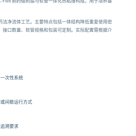
 C-Flex 制药级树脂与软管一体化热粘接构成，用于培养基
药洁净流体工艺。主要特点包括一体结构降低重复使用密
；接口数量、软管规格和包装可定制。实际配置需根据介
、一次性系统
续或间歇运行方式
次追溯要求