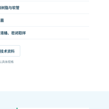
制药级树脂与软管
灭菌
储液桶、密闭取样
技术资料
认具体规格