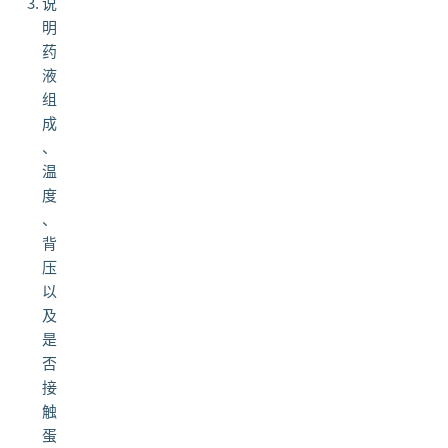
说
明
药
液
组
成
、
温
度
、
背
压
以
及
是
否
接
触
蛋