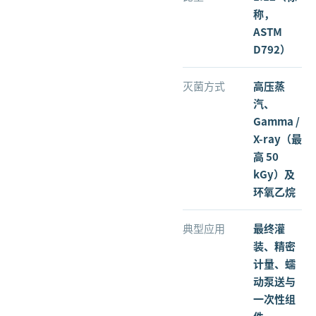
称，
ASTM
D792）
灭菌方式
高压蒸
汽、
Gamma /
X-ray（最
高 50
kGy）及
环氧乙烷
典型应用
最终灌
装、精密
计量、蠕
动泵送与
一次性组