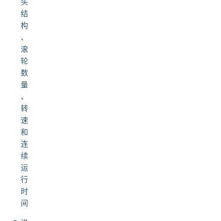
头
结
构
、
滚
轮
数
量
、
转
速
和
连
续
运
行
时
间