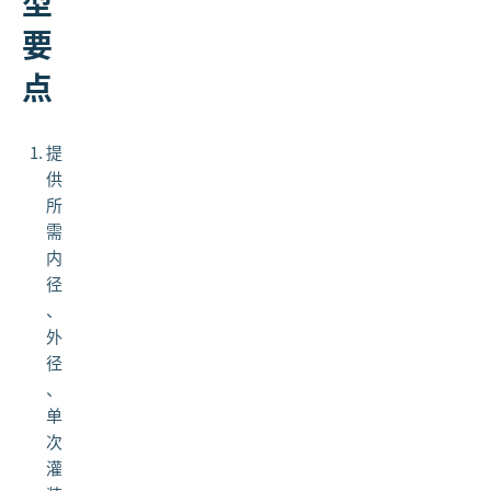
型
要
点
提
供
所
需
内
径
、
外
径
、
单
次
灌