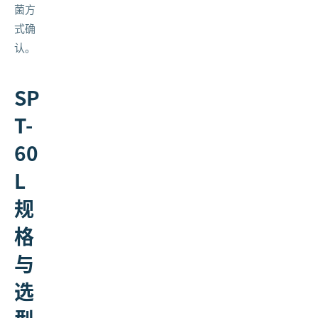
菌方
式确
认。
SP
T-
60
L
规
格
与
选