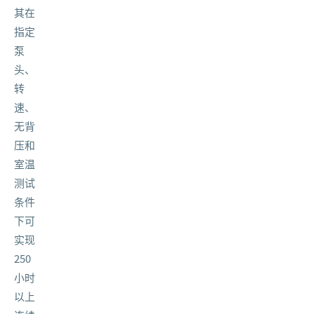
其在
指定
泵
头、
转
速、
无背
压和
室温
测试
条件
下可
实现
250
小时
以上