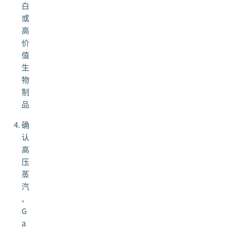
白
或
高
价
值
生
物
制
品
确
认
高
压
蒸
汽
、
G
a