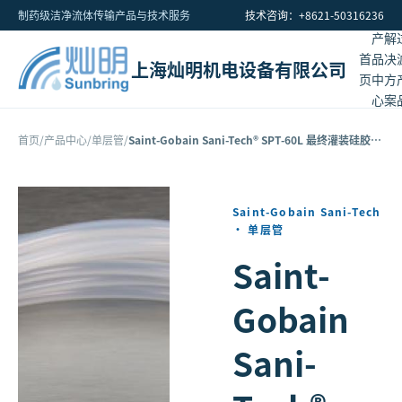
制药级洁净流体传输产品与技术服务
技术咨询：+8621-50316236
产
解
首
品
决
上海灿明机电设备有限公司
页
中
方
心
案
首页
/
产品中心
/
单层管
/
Saint-Gobain Sani-Tech® SPT-60L 最终灌装硅胶泵管
Saint-Gobain Sani-Tech
·
单层管
Saint-
Gobain
Sani-