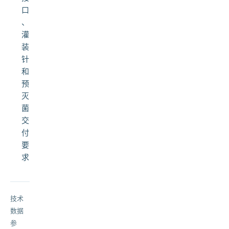
口
、
灌
装
针
和
预
灭
菌
交
付
要
求
技术
数据
参