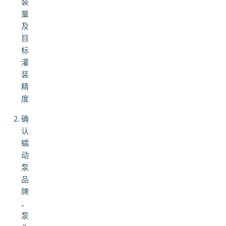
装
量
及
目
标
灌
装
精
度
确
认
蠕
动
泵
品
牌
、
泵