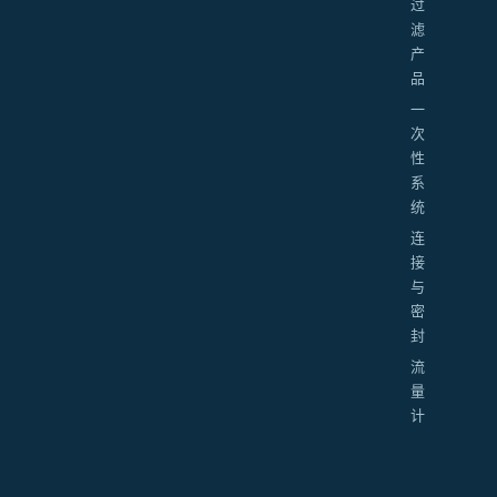
过
滤
产
品
一
次
性
系
统
连
接
与
密
封
流
量
计