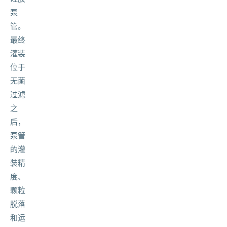
泵
管。
最终
灌装
位于
无菌
过滤
之
后，
泵管
的灌
装精
度、
颗粒
脱落
和运