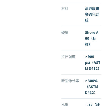
材料
高纯度铂
金硫化硅
胶
硬度
Shore A
60（标
称）
拉伸强度
> 900
psi（AST
M D412）
断裂伸长率
> 300%
（ASTM
D412）
比重
1.12（标