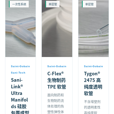
一次性系统
单层管
单层管
Saint-Gobain
Saint-Gobain
Saint-Gobain
C-Flex®
Tygon®
Sani-Tech
Sani-
生物制药
2475 高
Link®
TPE 软管
纯度透明
Ultra
软管
面向制药和
Manifol
生物制药流
不含增塑剂
ds 硅胶
体处理的热
的透明柔性
塑性弹性体
包覆成型
高纯度软