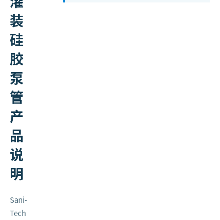
灌
装
硅
胶
泵
管
产
品
说
明
Sani-
Tech