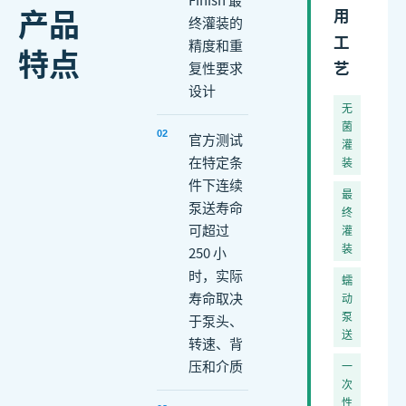
产品
用
终灌装的
工
精度和重
特点
艺
复性要求
设计
无
菌
0
2
官方测试
灌
在特定条
装
件下连续
最
泵送寿命
终
可超过
灌
装
250 小
时，实际
蠕
寿命取决
动
泵
于泵头、
送
转速、背
压和介质
一
次
性