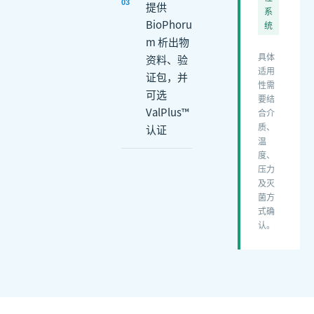
0
3
提供
系
BioPhoru
统
m 析出物
具体
资料、验
适用
证包，并
性需
可选
要结
ValPlus™
合介
质、
认证
温
度、
压力
及灭
菌方
式确
认。