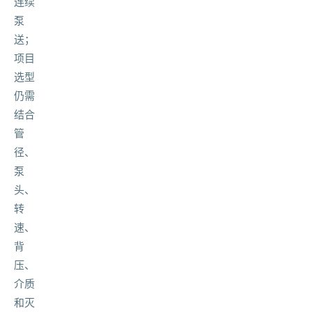
连续
泵
送；
项目
选型
仍需
结合
管
径、
泵
头、
转
速、
背
压、
介质
和灭