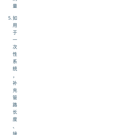
量
如
用
于
一
次
性
系
统
，
补
充
管
路
长
度
、
接