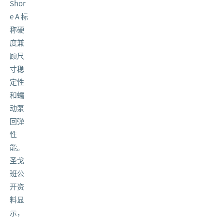
Shor
e A 标
称硬
度兼
顾尺
寸稳
定性
和蠕
动泵
回弹
性
能。
圣戈
班公
开资
料显
示，