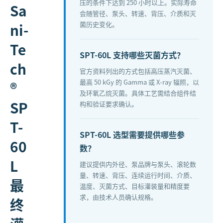
压的条件下达到 250 小时以上。实际寿命
Sa
会随管径、泵头、转速、背压、介质和灭
菌历史变化。
ni-
Te
SPT-60L 支持哪些灭菌方式？
ch
官方资料列出的方式包括高压蒸汽灭菌、
最高 50 kGy 的 Gamma 或 X-ray 辐照，以
®
及环氧乙烷灭菌。具体工艺需结合组件结
SP
构和验证要求确认。
T-
SPT-60L 选型需要提供哪些参
60
数？
L
建议提供内外径、泵品牌与泵头、滚轮数
量、转速、背压、连续运行时间、介质、
最
温度、灭菌方式、目标灌装量和精度要
求，由技术人员确认规格。
终