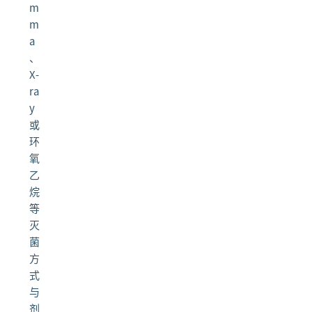
m
m
a
、
X-
ra
y
或
环
氧
乙
烷
等
灭
菌
方
式
与
剂