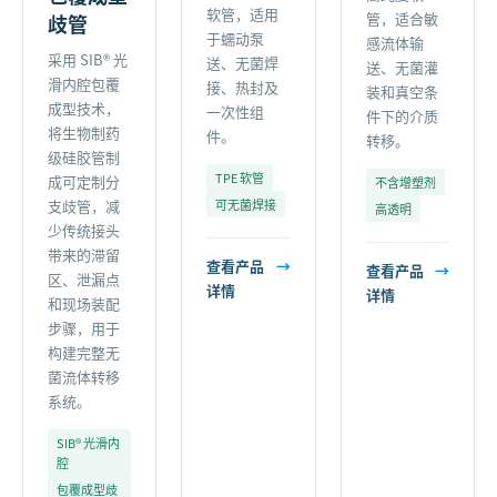
软管，适用
管，适合敏
歧管
于蠕动泵
感流体输
采用 SIB® 光
送、无菌焊
送、无菌灌
滑内腔包覆
接、热封及
装和真空条
成型技术，
一次性组
件下的介质
将生物制药
件。
转移。
级硅胶管制
TPE 软管
成可定制分
不含增塑剂
支歧管，减
可无菌焊接
高透明
少传统接头
带来的滞留
查看产品
→
查看产品
→
区、泄漏点
详情
详情
和现场装配
步骤，用于
构建完整无
菌流体转移
系统。
SIB® 光滑内
腔
包覆成型歧