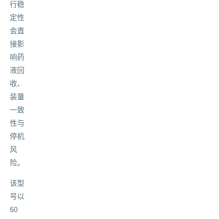
行稳
定性
会直
接影
响药
液回
收、
装量
一致
性与
停机
风
险。
该型
号以
60